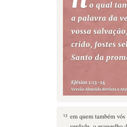
em quem também vós es
13
verdade, o evangelho d