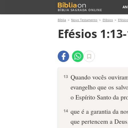
AN
BÍBLIA SAGRADA ONLINE
Bíblia
Novo Testamento
Efésios
Efésios
Efésios 1:13
Quando vocês ouviram 
13
evangelho que os salv
o Espírito Santo da p
que é a garantia da no
14
que pertencem a Deus, 