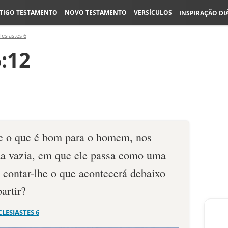
TIGO TESTAMENTO
NOVO TESTAMENTO
VERSÍCULOS
INSPIRAÇÃO DI
lesiastes 6
6:12
e o que é bom para o ho­mem, nos
da vazia, em que ele passa como uma
ontar-lhe o que acontecerá debaixo
artir?
CLESIASTES 6