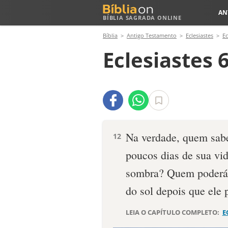
AN
BÍBLIA SAGRADA ONLINE
Bíblia
Antigo Testamento
Eclesiastes
Ec
Eclesiastes 
Na verdade, quem sab
12
poucos dias de sua vi
sombra? Quem poderá c
do sol depois que ele p
LEIA O CAPÍTULO COMPLETO:
E