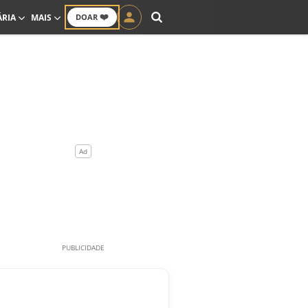
❤️
ÁRIA
MAIS
DOAR