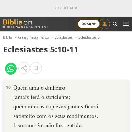
❤️
DOAR
BÍBLIA SAGRADA ONLINE
M
Bíblia
Antigo Testamento
Eclesiastes
Eclesiastes 5
ANTIGO TESTAMENTO
Eclesiastes 5:10-11
NOVO TESTAMENTO
VERSÍCULOS
VERSÍCULO DO DIA
Quem ama o dinheiro
10
jamais terá o suficiente;
PALAVRA DO DIA
quem ama as riquezas jamais ficará
SALMO DO DIA
satisfeito com os seus rendimentos.
Isso também não faz sentido.
DEVOCIONAL DIÁRIO