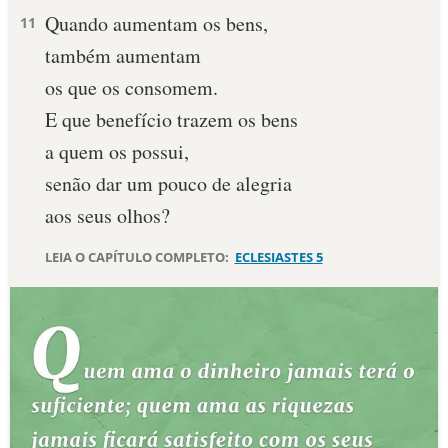
Quando aumentam os bens,
11
10 MANDAMENTOS
também aumentam
os que os consomem.
ESTUDOS BÍBLICOS
E que benefício trazem os bens
ESBOÇOS DE PREGAÇÃO
a quem os possui,
senão dar um pouco de alegria
TEMAS
aos seus olhos?
PERGUNTE À BÍBLIA
IA
LEIA O CAPÍTULO COMPLETO:
ECLESIASTES 5
TERMO BÍBLICO
JOGOS
QUEM SOMOS
LOJA BÍBLIAON