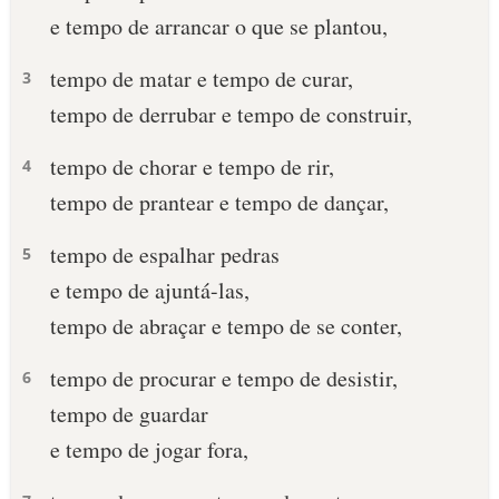
e tempo de arrancar o que se plantou,
10 MANDAMENTOS
tempo de matar e tempo de curar,
3
ESTUDOS BÍBLICOS
tempo de derrubar e tempo de construir,
ESBOÇOS DE PREGAÇÃO
tempo de chorar e tempo de rir,
4
tempo de prantear e tempo de dançar,
TEMAS
tempo de espalhar pedras
5
PERGUNTE À BÍBLIA
IA
e tempo de ajuntá-las,
tempo de abraçar e tempo de se conter,
TERMO BÍBLICO
JOGOS
tempo de procurar e tempo de desistir,
6
QUEM SOMOS
tempo de guardar
LOJA BÍBLIAON
e tempo de jogar fora,