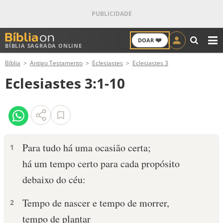
❤️
DOAR
BÍBLIA SAGRADA ONLINE
M
Bíblia
Antigo Testamento
Eclesiastes
Eclesiastes 3
ANTIGO TESTAMENTO
Eclesiastes 3:1-10
NOVO TESTAMENTO
VERSÍCULOS
VERSÍCULO DO DIA
Para tudo há uma ocasião certa;
1
há um tempo certo para cada propósito
PALAVRA DO DIA
debaixo do céu:
SALMO DO DIA
Tempo de nascer e tempo de morrer,
2
DEVOCIONAL DIÁRIO
tempo de plantar