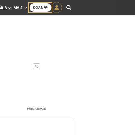
❤️
ÁRIA
MAIS
DOAR