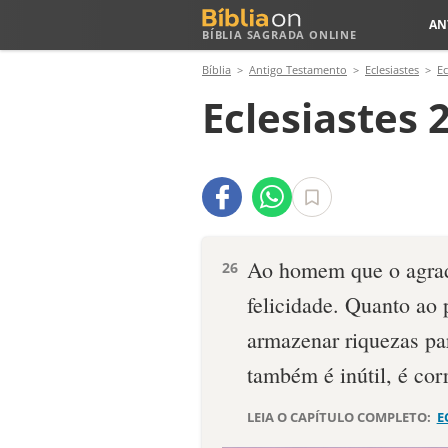
AN
BÍBLIA SAGRADA ONLINE
Bíblia
Antigo Testamento
Eclesiastes
Ec
Eclesiastes 
Ao homem que o agrad
26
felicidade. Quanto ao 
armazenar riquezas par
também é inútil, é corr
LEIA O CAPÍTULO COMPLETO:
E