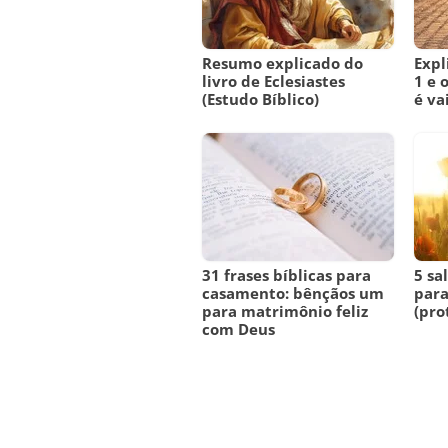
Resumo explicado do
Expl
livro de Eclesiastes
1 e 
(Estudo Bíblico)
é va
31 frases bíblicas para
5 sa
casamento: bênçãos um
para
para matrimônio feliz
(pro
com Deus