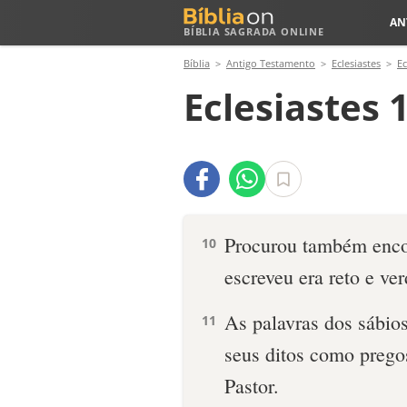
AN
BÍBLIA SAGRADA ONLINE
Bíblia
Antigo Testamento
Eclesiastes
Ec
Eclesiastes 
Pro­curou também encon
10
escreveu era reto e ver
As palavras dos sábio
11
seus ditos como pregos
Pastor.