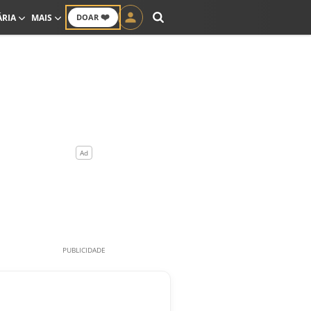
❤️
ÁRIA
MAIS
DOAR