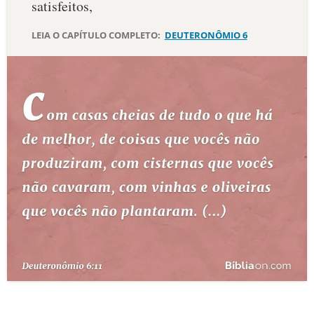
satisfeitos,
10 MANDAMENTOS
LEIA O CAPÍTULO COMPLETO:
DEUTERONÔMIO 6
ESTUDOS BÍBLICOS
ESBOÇOS DE PREGAÇÃO
TEMAS
PERGUNTE À BÍBLIA
IA
TERMO BÍBLICO
JOGOS
QUEM SOMOS
LOJA BÍBLIAON