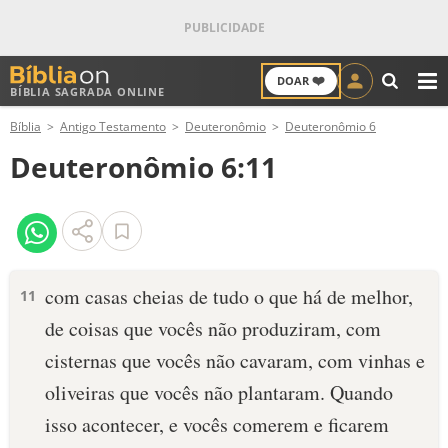
❤️
DOAR
BÍBLIA SAGRADA ONLINE
M
Bíblia
Antigo Testamento
Deuteronômio
Deuteronômio 6
ANTIGO TESTAMENTO
Deuteronômio 6:11
NOVO TESTAMENTO
VERSÍCULOS
VERSÍCULO DO DIA
com casas cheias de tudo o que há de melhor,
11
de coisas que vocês não produziram, com
PALAVRA DO DIA
cisternas que vocês não cavaram, com vinhas e
SALMO DO DIA
oliveiras que vocês não plantaram. Quando
isso acontecer, e vocês comerem e ficarem
DEVOCIONAL DIÁRIO