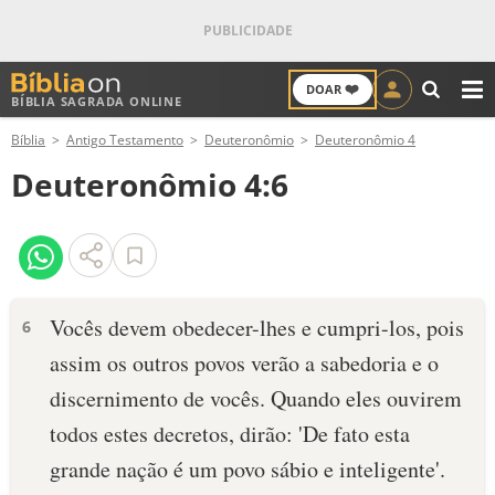
❤️
DOAR
BÍBLIA SAGRADA ONLINE
M
Bíblia
Antigo Testamento
Deuteronômio
Deuteronômio 4
ANTIGO TESTAMENTO
Deuteronômio 4:6
NOVO TESTAMENTO
VERSÍCULOS
VERSÍCULO DO DIA
Vocês devem obedecer-lhes e cumpri-los, pois
6
assim os outros povos verão a sabedoria e o
PALAVRA DO DIA
discernimento de vocês. Quando eles ouvirem
SALMO DO DIA
todos estes decretos, dirão: 'De fato esta
grande nação é um povo sábio e inteligente'.
DEVOCIONAL DIÁRIO