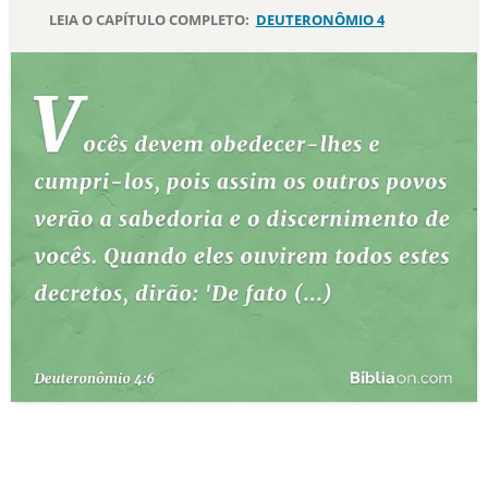
LEIA O CAPÍTULO COMPLETO:
DEUTERONÔMIO 4
10 MANDAMENTOS
ESTUDOS BÍBLICOS
ESBOÇOS DE PREGAÇÃO
TEMAS
PERGUNTE À BÍBLIA
IA
TERMO BÍBLICO
JOGOS
QUEM SOMOS
LOJA BÍBLIAON