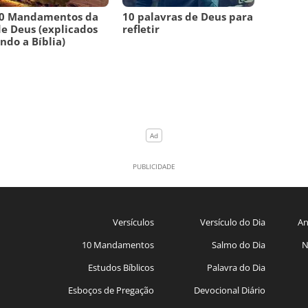
10 Mandamentos da
10 palavras de Deus para
de Deus (explicados
refletir
ndo a Bíblia)
Versículos
Versículo do Dia
An
10 Mandamentos
Salmo do Dia
N
Estudos Bíblicos
Palavra do Dia
Esboços de Pregação
Devocional Diário