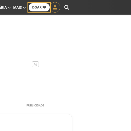
❤️
ÁRIA
MAIS
DOAR