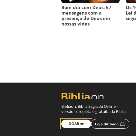
Bom dia com Deus: 57
Os 
mensagens com a
Lei 
presença de Deus em
segu
nossas vidas
Bíbliaon, Bíblia Sagrada Online -
versão completa e gratuita da Bíblia
DOAR ❤️
Loja Bíbliaon