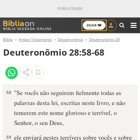
❤️
DOAR
BÍBLIA SAGRADA ONLINE
M
Bíblia
Antigo Testamento
Deuteronômio
Deuteronômio 28
ANTIGO TESTAMENTO
Deuteronômio 28:58-68
NOVO TESTAMENTO
VERSÍCULOS
VERSÍCULO DO DIA
"Se vocês não seguirem fielmente todas as
58
palavras desta lei, escritas neste livro, e não
PALAVRA DO DIA
temerem este nome glorioso e terrível, o
SALMO DO DIA
Senhor, o seu Deus,
DEVOCIONAL DIÁRIO
ele enviará pestes terríveis sobre vocês e sobre
59