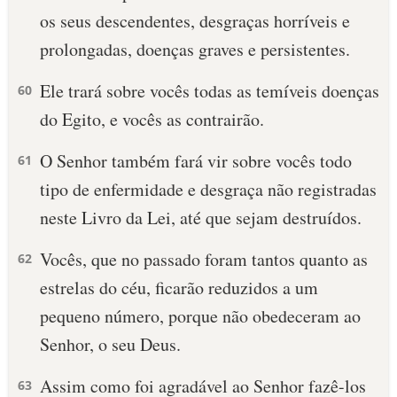
os seus descendentes, desgraças horríveis e
10 MANDAMENTOS
prolongadas, doenças graves e persistentes.
ESTUDOS BÍBLICOS
Ele trará sobre vocês todas as temíveis doenças
60
do Egito, e vocês as contrairão.
ESBOÇOS DE PREGAÇÃO
O Senhor também fará vir sobre vocês todo
61
TEMAS
tipo de enfermidade e desgraça não registradas
PERGUNTE À BÍBLIA
neste Livro da Lei, até que sejam destruídos.
IA
Vocês, que no passado foram tantos quanto as
TERMO BÍBLICO
62
JOGOS
estrelas do céu, ficarão reduzidos a um
QUEM SOMOS
pequeno número, porque não obedeceram ao
Senhor, o seu Deus.
LOJA BÍBLIAON
Assim como foi agradável ao Senhor fazê-los
63