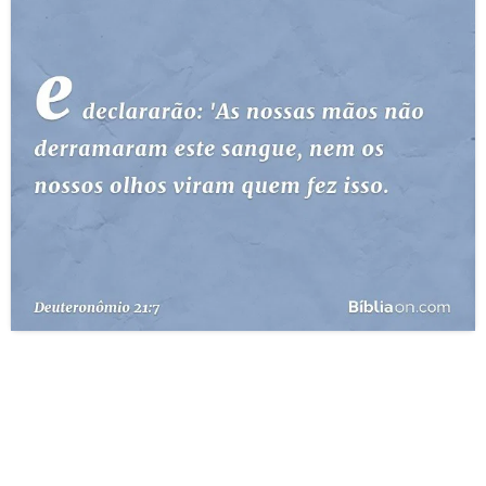
10 MANDAMENTOS
ESTUDOS BÍBLICOS
ESBOÇOS DE PREGAÇÃO
TEMAS
PERGUNTE À BÍBLIA
IA
TERMO BÍBLICO
JOGOS
QUEM SOMOS
LOJA BÍBLIAON