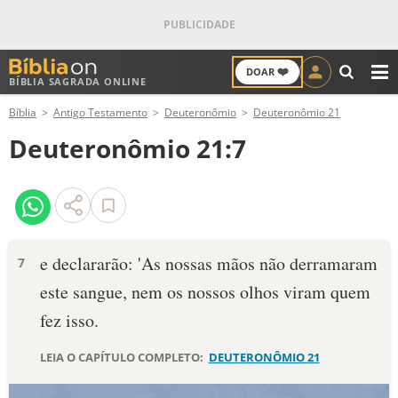
❤️
DOAR
BÍBLIA SAGRADA ONLINE
M
Bíblia
Antigo Testamento
Deuteronômio
Deuteronômio 21
ANTIGO TESTAMENTO
Deuteronômio 21:7
NOVO TESTAMENTO
VERSÍCULOS
VERSÍCULO DO DIA
e declararão: 'As nossas mãos não derramaram
7
este sangue, nem os nossos olhos viram quem
PALAVRA DO DIA
fez isso.
SALMO DO DIA
LEIA O CAPÍTULO COMPLETO:
DEUTERONÔMIO 21
DEVOCIONAL DIÁRIO