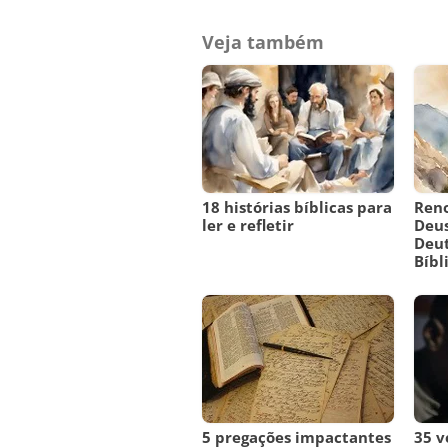
Veja também
18 histórias bíblicas para
Reno
ler e refletir
Deus
Deut
Bíbl
5 pregações impactantes
35 v