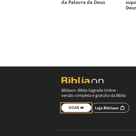
da Palavra de Deus
supo
Deu
Bíbliaon, Bíblia Sagrada Online -
versão completa e gratuita da Bíblia
DOAR ❤️
Loja Bíbliaon