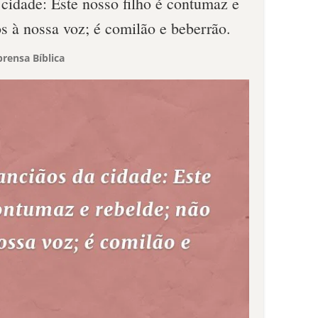
 cidade: Este nosso filho é contumaz e
s à nossa voz; é comilão e beberrão.
rensa Bíblica