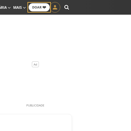
❤️
ÁRIA
MAIS
DOAR