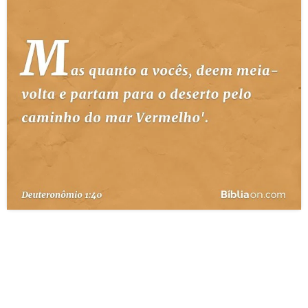
10 MANDAMENTOS
ESTUDOS BÍBLICOS
ESBOÇOS DE PREGAÇÃO
TEMAS
PERGUNTE À BÍBLIA
IA
TERMO BÍBLICO
JOGOS
QUEM SOMOS
LOJA BÍBLIAON