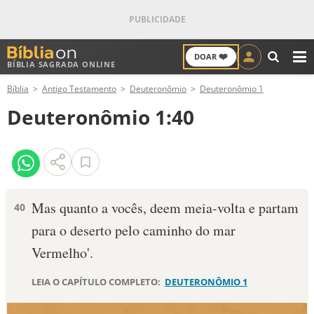
❤️
DOAR
BÍBLIA SAGRADA ONLINE
M
Bíblia
Antigo Testamento
Deuteronômio
Deuteronômio 1
ANTIGO TESTAMENTO
Deuteronômio 1:40
NOVO TESTAMENTO
VERSÍCULOS
VERSÍCULO DO DIA
Mas quanto a vocês, deem meia-volta e partam
40
para o deserto pelo caminho do mar
PALAVRA DO DIA
Vermelho'.
SALMO DO DIA
LEIA O CAPÍTULO COMPLETO:
DEUTERONÔMIO 1
DEVOCIONAL DIÁRIO