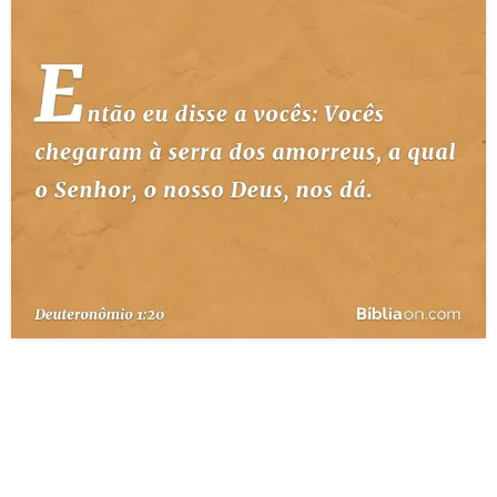
10 MANDAMENTOS
ESTUDOS BÍBLICOS
ESBOÇOS DE PREGAÇÃO
TEMAS
PERGUNTE À BÍBLIA
IA
TERMO BÍBLICO
JOGOS
QUEM SOMOS
LOJA BÍBLIAON