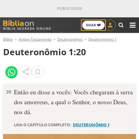
❤️
DOAR
BÍBLIA SAGRADA ONLINE
M
Bíblia
Antigo Testamento
Deuteronômio
Deuteronômio 1
ANTIGO TESTAMENTO
Deuteronômio 1:20
NOVO TESTAMENTO
VERSÍCULOS
VERSÍCULO DO DIA
Então eu disse a vocês: Vocês chegaram à serra
20
dos amorreus, a qual o Senhor, o nosso Deus,
PALAVRA DO DIA
nos dá.
SALMO DO DIA
LEIA O CAPÍTULO COMPLETO:
DEUTERONÔMIO 1
DEVOCIONAL DIÁRIO