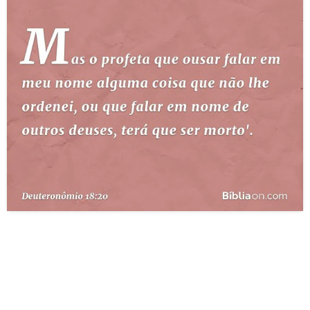
10 MANDAMENTOS
ESTUDOS BÍBLICOS
ESBOÇOS DE PREGAÇÃO
TEMAS
PERGUNTE À BÍBLIA
IA
TERMO BÍBLICO
JOGOS
QUEM SOMOS
LOJA BÍBLIAON