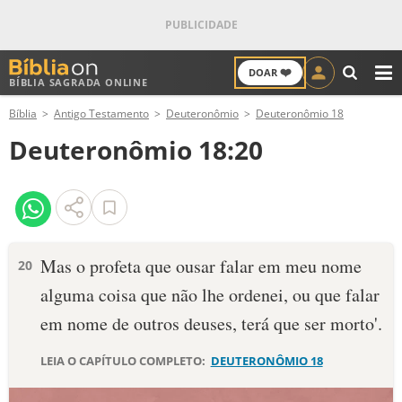
❤️
DOAR
BÍBLIA SAGRADA ONLINE
M
Bíblia
Antigo Testamento
Deuteronômio
Deuteronômio 18
ANTIGO TESTAMENTO
Deuteronômio 18:20
NOVO TESTAMENTO
VERSÍCULOS
VERSÍCULO DO DIA
Mas o profeta que ousar falar em meu nome
20
alguma coisa que não lhe ordenei, ou que falar
PALAVRA DO DIA
em nome de outros deuses, terá que ser morto'.
SALMO DO DIA
LEIA O CAPÍTULO COMPLETO:
DEUTERONÔMIO 18
DEVOCIONAL DIÁRIO