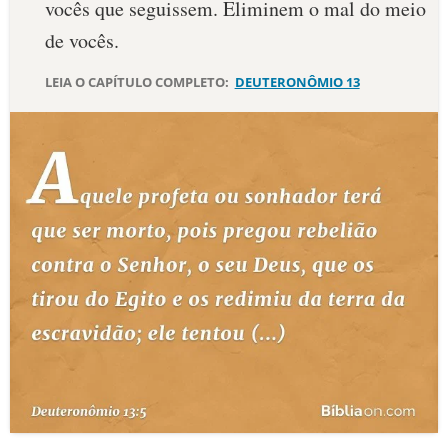
vocês que seguissem. Eliminem o mal do meio
10 MANDAMENTOS
de vocês.
LEIA O CAPÍTULO COMPLETO:
DEUTERONÔMIO 13
ESTUDOS BÍBLICOS
ESBOÇOS DE PREGAÇÃO
TEMAS
PERGUNTE À BÍBLIA
IA
TERMO BÍBLICO
JOGOS
QUEM SOMOS
LOJA BÍBLIAON