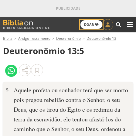
❤️
DOAR
BÍBLIA SAGRADA ONLINE
M
Bíblia
Antigo Testamento
Deuteronômio
Deuteronômio 13
ANTIGO TESTAMENTO
Deuteronômio 13:5
NOVO TESTAMENTO
VERSÍCULOS
VERSÍCULO DO DIA
Aquele profeta ou sonhador terá que ser morto,
5
pois pregou rebelião contra o Senhor, o seu
PALAVRA DO DIA
Deus, que os tirou do Egito e os redimiu da
SALMO DO DIA
terra da escravidão; ele tentou afastá-los do
caminho que o Senhor, o seu Deus, ordenou a
DEVOCIONAL DIÁRIO