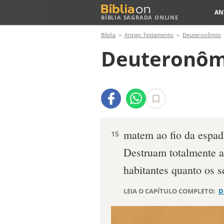
AN
BÍBLIA SAGRADA ONLINE
Bíblia
Antigo Testamento
Deuteronômio
Deuteronôm
matem ao fio da espad
15
Destruam totalmente a
habitantes quanto os s
LEIA O CAPÍTULO COMPLETO:
D