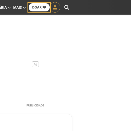
❤️
ÁRIA
MAIS
DOAR