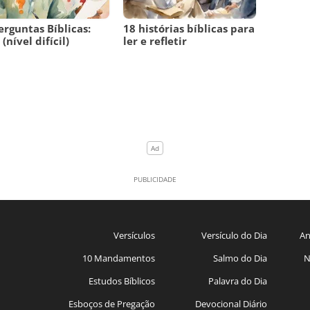
erguntas Bíblicas:
18 histórias bíblicas para
(nível difícil)
ler e refletir
Versículos
Versículo do Dia
An
10 Mandamentos
Salmo do Dia
N
Estudos Bíblicos
Palavra do Dia
Esboços de Pregação
Devocional Diário