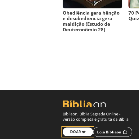
Obediência gera bênção
70 P
e desobediência gera
Quiz 
maldição (Estudo de
Deuteronômio 28)
Bíbliaon, Bíblia Sagrada Online -
versão completa e gratuita da Bíblia
DOAR ❤️
Loja Bíbliaon