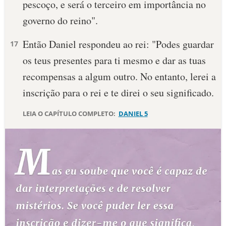
pesco­ço, e será o terceiro em importância no
10 MANDAMENTOS
governo do reino".
Então Daniel respondeu ao rei: "Podes guardar
17
ESTUDOS BÍBLICOS
os teus presentes para ti mesmo e dar as tuas
ESBOÇOS DE PREGAÇÃO
recompensas a algum outro. No entanto, lerei a
inscrição para o rei e te direi o seu significado.
TEMAS
LEIA O CAPÍTULO COMPLETO:
DANIEL 5
PERGUNTE À BÍBLIA
IA
TERMO BÍBLICO
JOGOS
QUEM SOMOS
LOJA BÍBLIAON