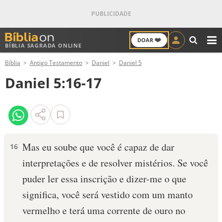
❤️
DOAR
BÍBLIA SAGRADA ONLINE
M
Bíblia
Antigo Testamento
Daniel
Daniel 5
ANTIGO TESTAMENTO
Daniel 5:16-17
NOVO TESTAMENTO
VERSÍCULOS
VERSÍCULO DO DIA
Mas eu soube que você é capaz de dar
16
interpretações e de resolver mistérios. Se você
PALAVRA DO DIA
puder ler essa inscrição e dizer-me o que
SALMO DO DIA
significa, você será vestido com um manto
vermelho e terá uma corrente de ouro no
DEVOCIONAL DIÁRIO