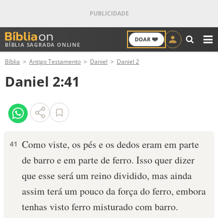
❤️
DOAR
BÍBLIA SAGRADA ONLINE
M
Bíblia
Antigo Testamento
Daniel
Daniel 2
ANTIGO TESTAMENTO
Daniel 2:41
NOVO TESTAMENTO
VERSÍCULOS
VERSÍCULO DO DIA
Como viste, os pés e os dedos eram em parte
41
de barro e em parte de ferro. Isso quer dizer
PALAVRA DO DIA
que esse será um reino dividido, mas ainda
SALMO DO DIA
assim terá um pouco da força do ferro, embora
tenhas visto ferro misturado com barro.
DEVOCIONAL DIÁRIO