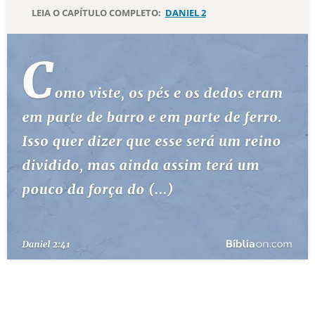
LEIA O CAPÍTULO COMPLETO:
DANIEL 2
10 MANDAMENTOS
ESTUDOS BÍBLICOS
ESBOÇOS DE PREGAÇÃO
TEMAS
PERGUNTE À BÍBLIA
IA
TERMO BÍBLICO
JOGOS
QUEM SOMOS
LOJA BÍBLIAON