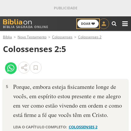
❤️
DOAR
BÍBLIA SAGRADA ONLINE
M
Bíblia
Novo Testamento
Colossenses
Colossenses 2
ANTIGO TESTAMENTO
Colossenses 2:5
NOVO TESTAMENTO
VERSÍCULOS
VERSÍCULO DO DIA
Porque, embora esteja fisicamente longe de
5
vocês, em espírito estou presente e me alegro
PALAVRA DO DIA
em ver como estão vivendo em ordem e como
SALMO DO DIA
está firme a fé que vocês têm em Cristo.
DEVOCIONAL DIÁRIO
LEIA O CAPÍTULO COMPLETO:
COLOSSENSES 2