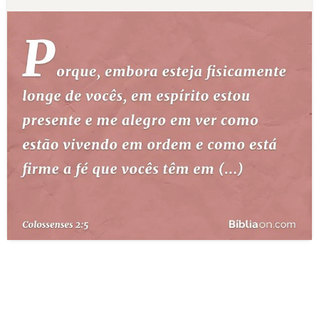
10 MANDAMENTOS
ESTUDOS BÍBLICOS
ESBOÇOS DE PREGAÇÃO
TEMAS
PERGUNTE À BÍBLIA
IA
TERMO BÍBLICO
JOGOS
QUEM SOMOS
LOJA BÍBLIAON