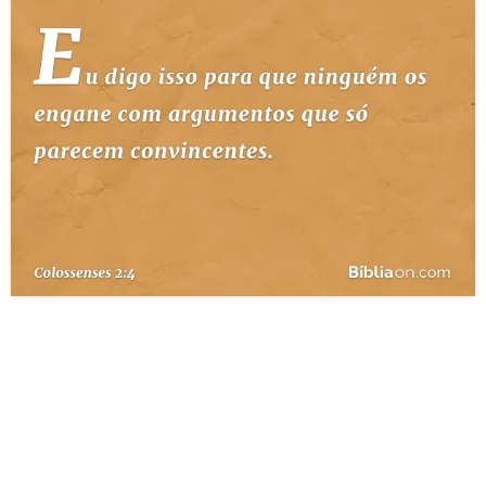
10 MANDAMENTOS
ESTUDOS BÍBLICOS
ESBOÇOS DE PREGAÇÃO
TEMAS
PERGUNTE À BÍBLIA
IA
TERMO BÍBLICO
JOGOS
QUEM SOMOS
LOJA BÍBLIAON