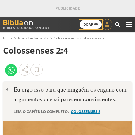
❤️
DOAR
BÍBLIA SAGRADA ONLINE
M
Bíblia
Novo Testamento
Colossenses
Colossenses 2
ANTIGO TESTAMENTO
Colossenses 2:4
NOVO TESTAMENTO
VERSÍCULOS
VERSÍCULO DO DIA
Eu digo isso para que ninguém os engane com
4
argumentos que só parecem convincentes.
PALAVRA DO DIA
LEIA O CAPÍTULO COMPLETO:
COLOSSENSES 2
SALMO DO DIA
DEVOCIONAL DIÁRIO