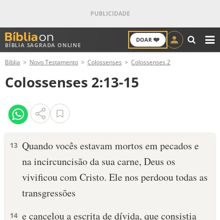
❤️
DOAR
BÍBLIA SAGRADA ONLINE
M
Bíblia
Novo Testamento
Colossenses
Colossenses 2
ANTIGO TESTAMENTO
Colossenses 2:13-15
NOVO TESTAMENTO
VERSÍCULOS
VERSÍCULO DO DIA
Quando vocês estavam mortos em pecados e
13
na incircuncisão da sua carne, Deus os
PALAVRA DO DIA
vivificou com Cristo. Ele nos perdoou todas as
SALMO DO DIA
transgressões
DEVOCIONAL DIÁRIO
e cancelou a escrita de dívida, que consistia
14