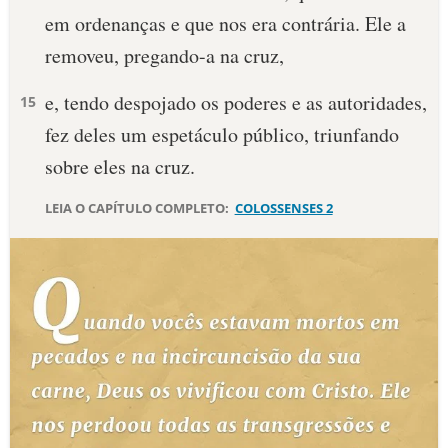
em ordenanças e que nos era contrária. Ele a
10 MANDAMENTOS
removeu, pregando-a na cruz,
ESTUDOS BÍBLICOS
e, tendo despojado os poderes e as autoridades,
15
fez deles um espetáculo público, triunfando
ESBOÇOS DE PREGAÇÃO
sobre eles na cruz.
TEMAS
LEIA O CAPÍTULO COMPLETO:
COLOSSENSES 2
PERGUNTE À BÍBLIA
IA
TERMO BÍBLICO
JOGOS
QUEM SOMOS
LOJA BÍBLIAON