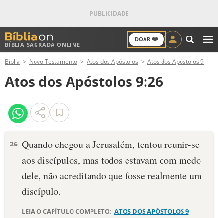
❤️
DOAR
BÍBLIA SAGRADA ONLINE
M
Bíblia
Novo Testamento
Atos dos Apóstolos
Atos dos Apóstolos 9
ANTIGO TESTAMENTO
Atos dos Apóstolos 9:26
NOVO TESTAMENTO
VERSÍCULOS
VERSÍCULO DO DIA
Quando chegou a Jerusalém, tentou reunir-se
26
aos discípulos, mas todos estavam com medo
PALAVRA DO DIA
dele, não acreditando que fosse realmente um
SALMO DO DIA
discípulo.
DEVOCIONAL DIÁRIO
LEIA O CAPÍTULO COMPLETO:
ATOS DOS APÓSTOLOS 9