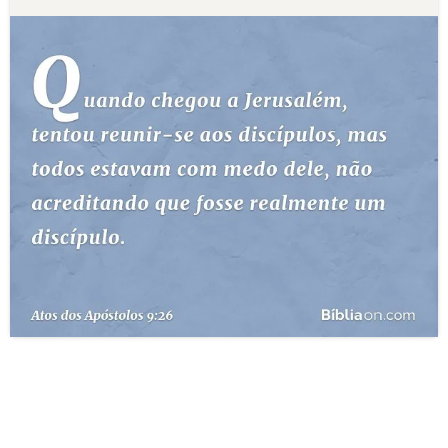
10 MANDAMENTOS
ESTUDOS BÍBLICOS
ESBOÇOS DE PREGAÇÃO
TEMAS
PERGUNTE À BÍBLIA
IA
TERMO BÍBLICO
JOGOS
QUEM SOMOS
LOJA BÍBLIAON