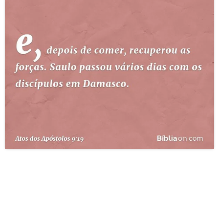
10 MANDAMENTOS
ESTUDOS BÍBLICOS
ESBOÇOS DE PREGAÇÃO
TEMAS
PERGUNTE À BÍBLIA
IA
TERMO BÍBLICO
JOGOS
QUEM SOMOS
LOJA BÍBLIAON