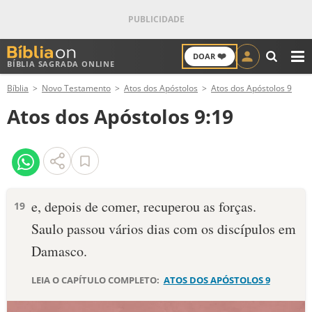
❤️
DOAR
BÍBLIA SAGRADA ONLINE
M
Bíblia
Novo Testamento
Atos dos Apóstolos
Atos dos Apóstolos 9
ANTIGO TESTAMENTO
Atos dos Apóstolos 9:19
NOVO TESTAMENTO
VERSÍCULOS
VERSÍCULO DO DIA
e, depois de comer, recuperou as forças.
19
Saulo passou vários dias com os discípulos em
PALAVRA DO DIA
Damasco.
SALMO DO DIA
LEIA O CAPÍTULO COMPLETO:
ATOS DOS APÓSTOLOS 9
DEVOCIONAL DIÁRIO