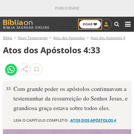
❤️
DOAR
BÍBLIA SAGRADA ONLINE
M
Bíblia
Novo Testamento
Atos dos Apóstolos
Atos dos Apóstolos 4
ANTIGO TESTAMENTO
Atos dos Apóstolos 4:33
NOVO TESTAMENTO
VERSÍCULOS
VERSÍCULO DO DIA
Com grande poder os apóstolos continuavam a
33
testemunhar da ressurreição do Senhor Jesus, e
PALAVRA DO DIA
grandiosa graça estava sobre todos eles.
SALMO DO DIA
LEIA O CAPÍTULO COMPLETO:
ATOS DOS APÓSTOLOS 4
DEVOCIONAL DIÁRIO