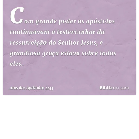
10 MANDAMENTOS
ESTUDOS BÍBLICOS
ESBOÇOS DE PREGAÇÃO
TEMAS
PERGUNTE À BÍBLIA
IA
TERMO BÍBLICO
JOGOS
QUEM SOMOS
LOJA BÍBLIAON