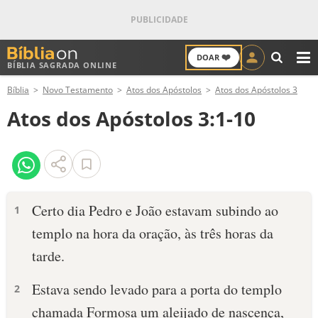
❤️
DOAR
BÍBLIA SAGRADA ONLINE
M
Bíblia
Novo Testamento
Atos dos Apóstolos
Atos dos Apóstolos 3
ANTIGO TESTAMENTO
Atos dos Apóstolos 3:1-10
NOVO TESTAMENTO
VERSÍCULOS
VERSÍCULO DO DIA
Certo dia Pedro e João estavam subindo ao
1
templo na hora da oração, às três horas da
PALAVRA DO DIA
tarde.
SALMO DO DIA
Estava sendo levado para a porta do templo
2
DEVOCIONAL DIÁRIO
chamada Formosa um aleijado de nascença,