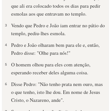
que ali era colocado todos os dias para pedir
10 MANDAMENTOS
esmolas aos que entravam no templo.
ESTUDOS BÍBLICOS
Vendo que Pedro e João iam entrar no pátio do
3
templo, pediu-lhes esmola.
ESBOÇOS DE PREGAÇÃO
Pedro e João olharam bem para ele e, então,
4
TEMAS
Pedro disse: "Olhe para nós!"
PERGUNTE À BÍBLIA
IA
O homem olhou para eles com atenção,
5
esperando receber deles alguma coisa.
TERMO BÍBLICO
JOGOS
Disse Pedro: "Não tenho prata nem ouro, mas
6
QUEM SOMOS
o que tenho, isto lhe dou. Em nome de Jesus
LOJA BÍBLIAON
Cristo, o Nazareno, ande".