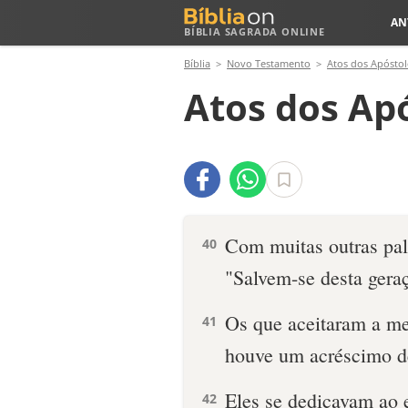
AN
BÍBLIA SAGRADA ONLINE
Bíblia
Novo Testamento
Atos dos Apóstol
Atos dos Apó
Com muitas outras pala
40
"Salvem-se desta gera
Os que aceitaram a me
41
houve um acréscimo de
Eles se dedicavam ao 
42