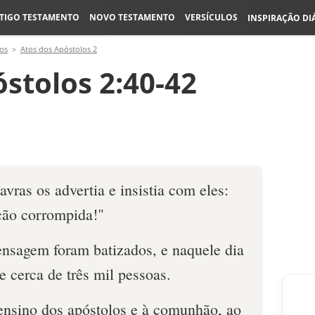
TIGO TESTAMENTO
NOVO TESTAMENTO
VERSÍCULOS
INSPIRAÇÃO DI
os
Atos dos Apóstolos 2
stolos 2:40-42
vras os advertia e insistia com eles:
ção corrompida!"
nsagem foram batizados, e naquele dia
 cerca de três mil pessoas.
ensino dos apóstolos e à comunhão, ao