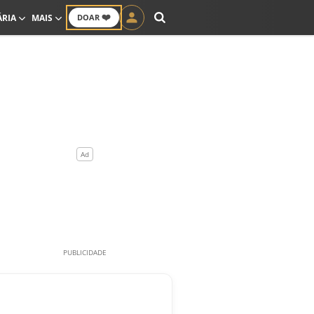
❤️
ÁRIA
MAIS
DOAR