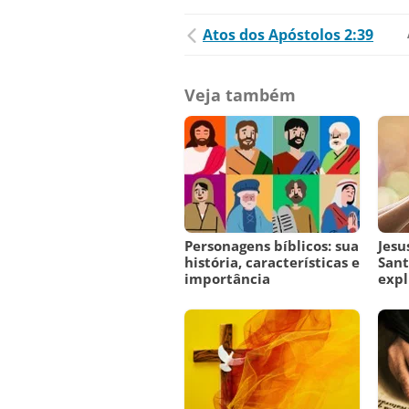
Atos dos Apóstolos 2:39
Veja também
Personagens bíblicos: sua
Jesu
história, características e
Sant
importância
expl