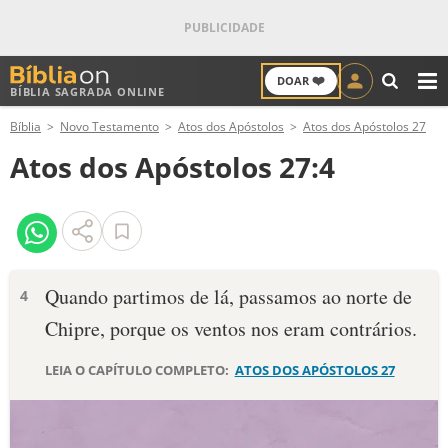
❤️
DOAR
BÍBLIA SAGRADA ONLINE
M
Bíblia
Novo Testamento
Atos dos Apóstolos
Atos dos Apóstolos 27
ANTIGO TESTAMENTO
Atos dos Apóstolos 27:4
NOVO TESTAMENTO
VERSÍCULOS
VERSÍCULO DO DIA
Quando partimos de lá, passamos ao norte de
4
Chipre, porque os ventos nos eram contrários.
PALAVRA DO DIA
LEIA O CAPÍTULO COMPLETO:
ATOS DOS APÓSTOLOS 27
SALMO DO DIA
DEVOCIONAL DIÁRIO