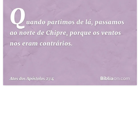
10 MANDAMENTOS
ESTUDOS BÍBLICOS
ESBOÇOS DE PREGAÇÃO
TEMAS
PERGUNTE À BÍBLIA
IA
TERMO BÍBLICO
JOGOS
QUEM SOMOS
LOJA BÍBLIAON