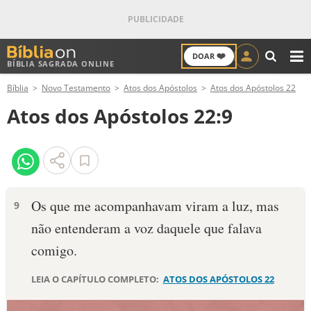
❤️
DOAR
BÍBLIA SAGRADA ONLINE
M
Bíblia
Novo Testamento
Atos dos Apóstolos
Atos dos Apóstolos 22
ANTIGO TESTAMENTO
Atos dos Apóstolos 22:9
NOVO TESTAMENTO
VERSÍCULOS
VERSÍCULO DO DIA
Os que me acompanhavam viram a luz, mas
9
não entenderam a voz daquele que falava
PALAVRA DO DIA
comigo.
SALMO DO DIA
LEIA O CAPÍTULO COMPLETO:
ATOS DOS APÓSTOLOS 22
DEVOCIONAL DIÁRIO