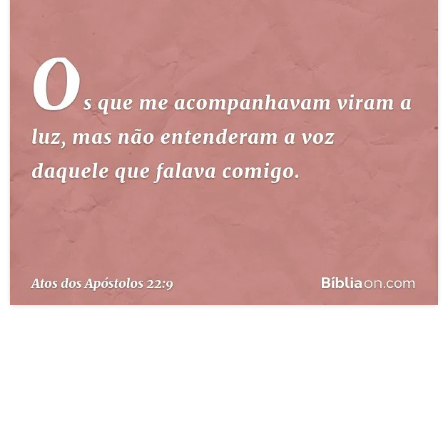
10 MANDAMENTOS
ESTUDOS BÍBLICOS
ESBOÇOS DE PREGAÇÃO
TEMAS
PERGUNTE À BÍBLIA
IA
TERMO BÍBLICO
JOGOS
QUEM SOMOS
LOJA BÍBLIAON