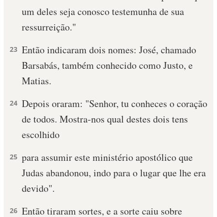
um deles seja conosco testemunha de sua
10 MANDAMENTOS
ressurreição."
ESTUDOS BÍBLICOS
Então indicaram dois nomes: José, chamado
23
Barsabás, também conhecido como Justo, e
ESBOÇOS DE PREGAÇÃO
Matias.
TEMAS
Depois oraram: "Senhor, tu conheces o coração
24
PERGUNTE À BÍBLIA
de todos. Mostra-nos qual destes dois tens
IA
escolhido
TERMO BÍBLICO
JOGOS
para assumir este ministério apostólico que
25
QUEM SOMOS
Judas abandonou, indo para o lugar que lhe era
devido".
LOJA BÍBLIAON
Então tiraram sortes, e a sorte caiu sobre
26