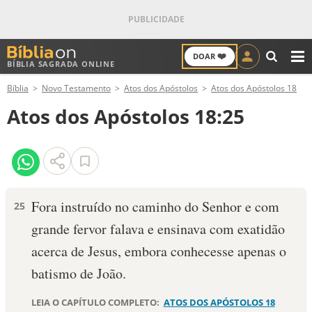
❤️
DOAR
BÍBLIA SAGRADA ONLINE
M
Bíblia
Novo Testamento
Atos dos Apóstolos
Atos dos Apóstolos 18
ANTIGO TESTAMENTO
Atos dos Apóstolos 18:25
NOVO TESTAMENTO
VERSÍCULOS
VERSÍCULO DO DIA
Fora instruído no caminho do Senhor e com
25
grande fervor falava e ensinava com exatidão
PALAVRA DO DIA
acerca de Jesus, embora conhecesse apenas o
SALMO DO DIA
batismo de João.
DEVOCIONAL DIÁRIO
LEIA O CAPÍTULO COMPLETO:
ATOS DOS APÓSTOLOS 18