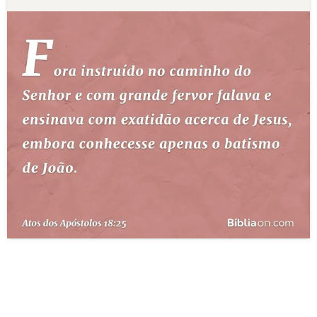
10 MANDAMENTOS
ESTUDOS BÍBLICOS
ESBOÇOS DE PREGAÇÃO
TEMAS
PERGUNTE À BÍBLIA
IA
TERMO BÍBLICO
JOGOS
QUEM SOMOS
LOJA BÍBLIAON