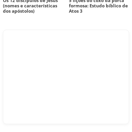
Os 12 discípulos de Jesus
5 lições do coxo da porta
(nomes e características
formosa: Estudo bíblico de
dos apóstolos)
Atos 3