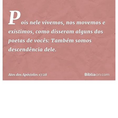
10 MANDAMENTOS
ESTUDOS BÍBLICOS
ESBOÇOS DE PREGAÇÃO
TEMAS
PERGUNTE À BÍBLIA
IA
TERMO BÍBLICO
JOGOS
QUEM SOMOS
LOJA BÍBLIAON