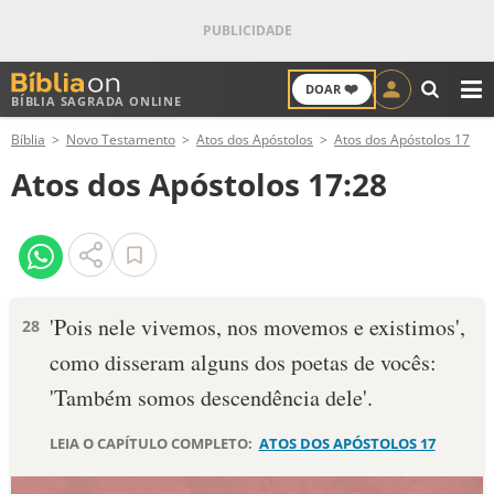
❤️
DOAR
BÍBLIA SAGRADA ONLINE
M
Bíblia
Novo Testamento
Atos dos Apóstolos
Atos dos Apóstolos 17
ANTIGO TESTAMENTO
Atos dos Apóstolos 17:28
NOVO TESTAMENTO
VERSÍCULOS
VERSÍCULO DO DIA
'Pois nele vivemos, nos movemos e existimos',
28
como disseram alguns dos poetas de vocês:
PALAVRA DO DIA
'Também somos descendência dele'.
SALMO DO DIA
LEIA O CAPÍTULO COMPLETO:
ATOS DOS APÓSTOLOS 17
DEVOCIONAL DIÁRIO