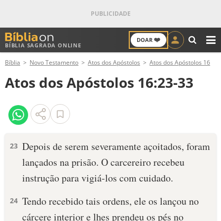
❤️
DOAR
BÍBLIA SAGRADA ONLINE
M
Bíblia
Novo Testamento
Atos dos Apóstolos
Atos dos Apóstolos 16
ANTIGO TESTAMENTO
Atos dos Apóstolos 16:23-33
NOVO TESTAMENTO
VERSÍCULOS
VERSÍCULO DO DIA
Depois de serem severamente açoitados, foram
23
lançados na prisão. O carcereiro recebeu
PALAVRA DO DIA
instrução para vigiá-los com cuidado.
SALMO DO DIA
Tendo recebido tais ordens, ele os lançou no
24
DEVOCIONAL DIÁRIO
cárcere interior e lhes prendeu os pés no