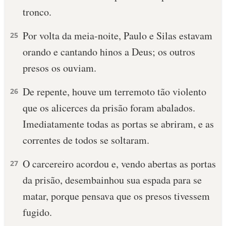
tronco.
10 MANDAMENTOS
Por volta da meia-noite, Paulo e Silas estavam
25
ESTUDOS BÍBLICOS
orando e cantando hinos a Deus; os outros
presos os ouviam.
ESBOÇOS DE PREGAÇÃO
De repente, houve um terremoto tão violento
26
TEMAS
que os alicerces da prisão foram abalados.
PERGUNTE À BÍBLIA
Imediatamente todas as portas se abriram, e as
IA
correntes de todos se soltaram.
TERMO BÍBLICO
JOGOS
O carcereiro acordou e, vendo abertas as portas
27
QUEM SOMOS
da prisão, desembainhou sua espada para se
matar, porque pensava que os presos tivessem
LOJA BÍBLIAON
fugido.