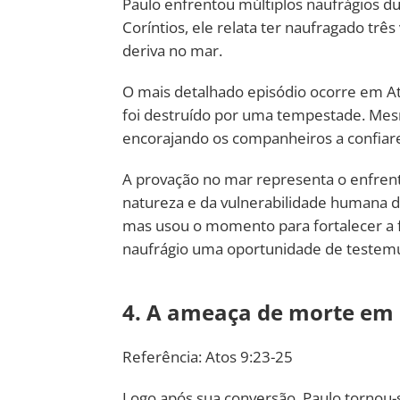
Paulo enfrentou múltiplos naufrágios du
Coríntios, ele relata ter naufragado trê
deriva no mar.
O mais detalhado episódio ocorre em At
foi destruído por uma tempestade. Mes
encorajando os companheiros a confia
A provação no mar representa o enfrent
natureza e da vulnerabilidade humana d
mas usou o momento para fortalecer a 
naufrágio uma oportunidade de testemu
4. A ameaça de morte e
Referência: Atos 9:23-25
Logo após sua conversão, Paulo tornou-