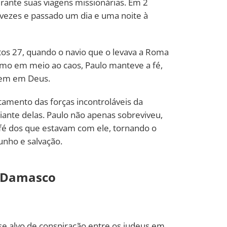
rante suas viagens missionárias. Em 2
s vezes e passado um dia e uma noite à
os 27, quando o navio que o levava a Roma
mo em meio ao caos, Paulo manteve a fé,
rem em Deus.
amento das forças incontroláveis da
iante delas. Paulo não apenas sobreviveu,
fé dos que estavam com ele, tornando o
nho e salvação.
m Damasco
se alvo de conspiração entre os judeus em