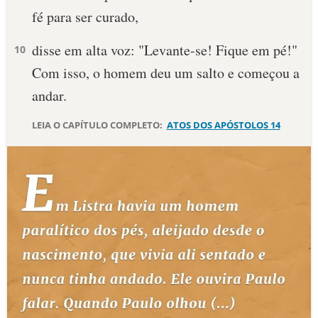
fé para ser curado,
10 MANDAMENTOS
disse em alta voz: "Levante-se! Fique em pé!"
10
ESTUDOS BÍBLICOS
Com isso, o homem deu um salto e começou a
andar.
ESBOÇOS DE PREGAÇÃO
LEIA O CAPÍTULO COMPLETO:
ATOS DOS APÓSTOLOS 14
TEMAS
PERGUNTE À BÍBLIA
IA
TERMO BÍBLICO
JOGOS
QUEM SOMOS
LOJA BÍBLIAON