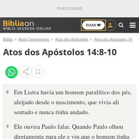
❤️
DOAR
BÍBLIA SAGRADA ONLINE
M
Bíblia
Novo Testamento
Atos dos Apóstolos
Atos dos Apóstolos 14
ANTIGO TESTAMENTO
Atos dos Apóstolos 14:8-10
NOVO TESTAMENTO
VERSÍCULOS
VERSÍCULO DO DIA
Em Listra havia um homem paralítico dos pés,
8
aleijado desde o nascimento, que vivia ali
PALAVRA DO DIA
sentado e nunca tinha andado.
SALMO DO DIA
Ele ouvira Paulo falar. Quando Paulo olhou
9
DEVOCIONAL DIÁRIO
diretamente para ele e viu que o homem tinha