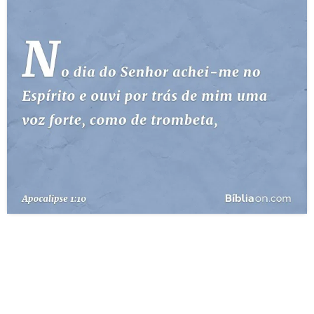
10 MANDAMENTOS
ESTUDOS BÍBLICOS
ESBOÇOS DE PREGAÇÃO
TEMAS
PERGUNTE À BÍBLIA
IA
TERMO BÍBLICO
JOGOS
QUEM SOMOS
LOJA BÍBLIAON