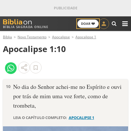
❤️
DOAR
BÍBLIA SAGRADA ONLINE
M
Bíblia
Novo Testamento
Apocalipse
Apocalipse 1
ANTIGO TESTAMENTO
Apocalipse 1:10
NOVO TESTAMENTO
VERSÍCULOS
VERSÍCULO DO DIA
No dia do Senhor achei-me no Espírito e ouvi
10
por trás de mim uma voz forte, como de
PALAVRA DO DIA
trombeta,
SALMO DO DIA
LEIA O CAPÍTULO COMPLETO:
APOCALIPSE 1
DEVOCIONAL DIÁRIO