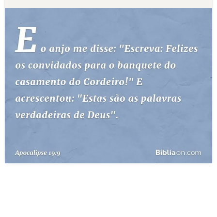
10 MANDAMENTOS
ESTUDOS BÍBLICOS
ESBOÇOS DE PREGAÇÃO
TEMAS
PERGUNTE À BÍBLIA
IA
TERMO BÍBLICO
JOGOS
QUEM SOMOS
LOJA BÍBLIAON