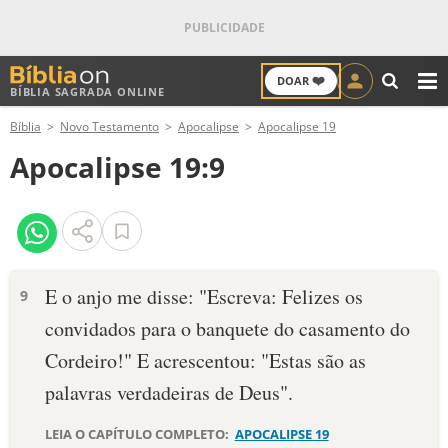
❤️
DOAR
BÍBLIA SAGRADA ONLINE
M
Bíblia
Novo Testamento
Apocalipse
Apocalipse 19
ANTIGO TESTAMENTO
Apocalipse 19:9
NOVO TESTAMENTO
VERSÍCULOS
VERSÍCULO DO DIA
E o anjo me disse: "Escreva: Felizes os
9
convidados para o banquete do casamento do
PALAVRA DO DIA
Cordeiro!" E acrescentou: "Estas são as
SALMO DO DIA
palavras verdadeiras de Deus".
DEVOCIONAL DIÁRIO
LEIA O CAPÍTULO COMPLETO:
APOCALIPSE 19