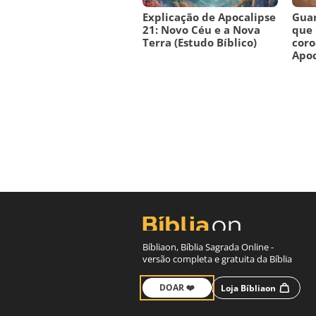
Explicação de Apocalipse
Guar
21: Novo Céu e a Nova
que
Terra (Estudo Bíblico)
coro
Apoc
Bíbliaon, Bíblia Sagrada Online -
versão completa e gratuita da Bíblia
DOAR ❤️
Loja Bíbliaon