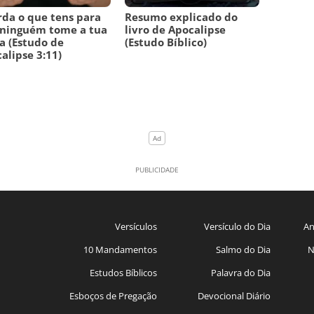
da o que tens para
Resumo explicado do
 ninguém tome a tua
livro de Apocalipse
a (Estudo de
(Estudo Bíblico)
alipse 3:11)
Versículos
Versículo do Dia
An
10 Mandamentos
Salmo do Dia
N
Estudos Bíblicos
Palavra do Dia
Esboços de Pregação
Devocional Diário