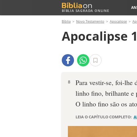
AN
BÍBLIA SAGRADA ONLINE
Bíblia
Novo Testamento
Apocalipse
Ap
Apocalipse 1
Para vestir-se, foi-lhe
8
linho fino, brilhante e
O linho fino são os ato
LEIA O CAPÍTULO COMPLETO:
A