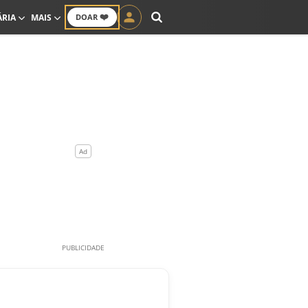
❤️
ÁRIA
MAIS
DOAR