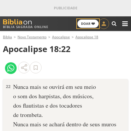
❤️
DOAR
BÍBLIA SAGRADA ONLINE
M
Bíblia
Novo Testamento
Apocalipse
Apocalipse 18
ANTIGO TESTAMENTO
Apocalipse 18:22
NOVO TESTAMENTO
VERSÍCULOS
VERSÍCULO DO DIA
Nunca mais se ouvirá em seu meio
22
o som dos harpistas, dos músicos,
PALAVRA DO DIA
dos flautistas e dos tocadores
SALMO DO DIA
de trombeta.
Nunca mais se achará dentro de seus muros
DEVOCIONAL DIÁRIO