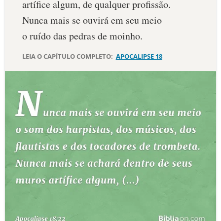
artífice algum, de qualquer profissão.
10 MANDAMENTOS
Nunca mais se ouvirá em seu meio
o ruído das pedras de moinho.
ESTUDOS BÍBLICOS
LEIA O CAPÍTULO COMPLETO:
APOCALIPSE 18
ESBOÇOS DE PREGAÇÃO
TEMAS
PERGUNTE À BÍBLIA
IA
TERMO BÍBLICO
JOGOS
QUEM SOMOS
LOJA BÍBLIAON