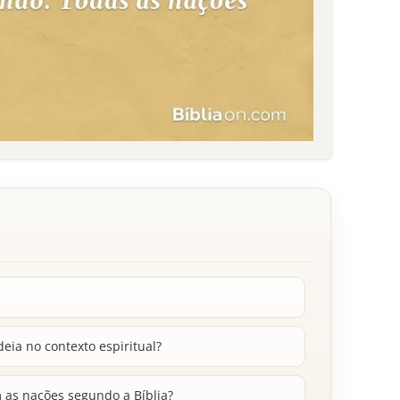
eia no contexto espiritual?
m as nações segundo a Bíblia?