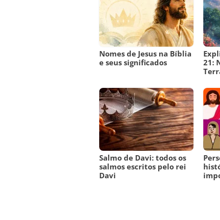
Nomes de Jesus na Bíblia
Expl
e seus significados
21: 
Terr
Salmo de Davi: todos os
Pers
salmos escritos pelo rei
hist
Davi
imp