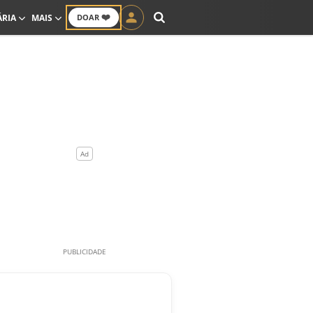
❤️
ÁRIA
MAIS
DOAR