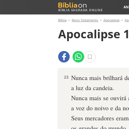
AN
BÍBLIA SAGRADA ONLINE
Bíblia
Novo Testamento
Apocalipse
Ap
Apocalipse 
Nunca mais brilhará d
23
a luz da candeia.
Nunca mais se ouvirá 
a voz do noivo e da no
Seus mercadores eram
os grandes do mundo.