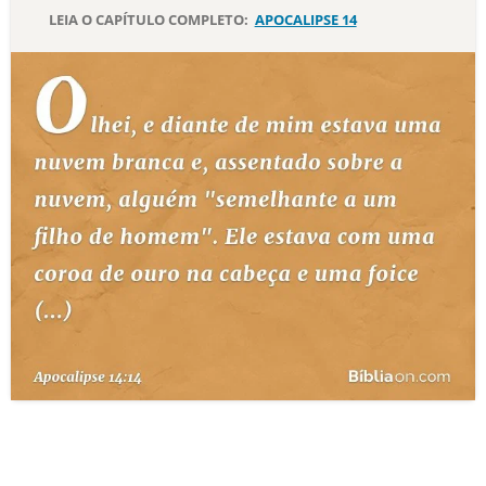
LEIA O CAPÍTULO COMPLETO:
APOCALIPSE 14
10 MANDAMENTOS
ESTUDOS BÍBLICOS
ESBOÇOS DE PREGAÇÃO
TEMAS
PERGUNTE À BÍBLIA
IA
TERMO BÍBLICO
JOGOS
QUEM SOMOS
LOJA BÍBLIAON