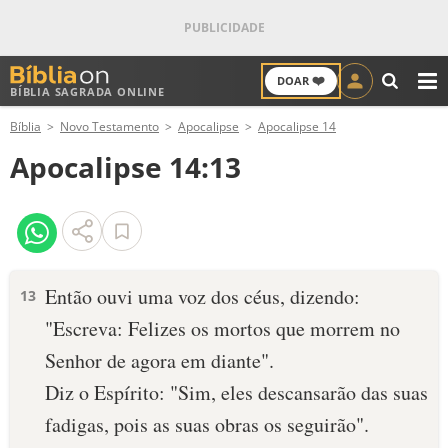
❤️
DOAR
BÍBLIA SAGRADA ONLINE
M
Bíblia
Novo Testamento
Apocalipse
Apocalipse 14
ANTIGO TESTAMENTO
Apocalipse 14:13
NOVO TESTAMENTO
VERSÍCULOS
VERSÍCULO DO DIA
Então ouvi uma voz dos céus, dizendo:
13
"Escreva: Felizes os mortos que morrem no
PALAVRA DO DIA
Senhor de agora em diante".
SALMO DO DIA
Diz o Espírito: "Sim, eles descansarão das suas
fadigas, pois as suas obras os seguirão".
DEVOCIONAL DIÁRIO