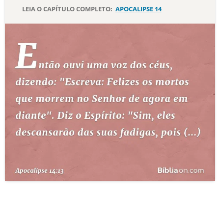
LEIA O CAPÍTULO COMPLETO:
APOCALIPSE 14
10 MANDAMENTOS
ESTUDOS BÍBLICOS
ESBOÇOS DE PREGAÇÃO
TEMAS
PERGUNTE À BÍBLIA
IA
TERMO BÍBLICO
JOGOS
QUEM SOMOS
LOJA BÍBLIAON