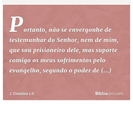
10 MANDAMENTOS
ESTUDOS BÍBLICOS
ESBOÇOS DE PREGAÇÃO
TEMAS
PERGUNTE À BÍBLIA
IA
TERMO BÍBLICO
JOGOS
QUEM SOMOS
LOJA BÍBLIAON