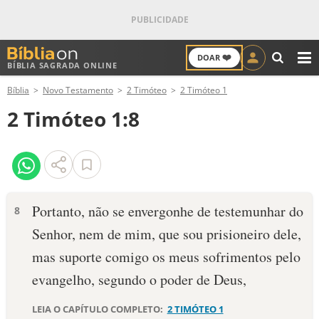
❤️
DOAR
BÍBLIA SAGRADA ONLINE
M
Bíblia
Novo Testamento
2 Timóteo
2 Timóteo 1
ANTIGO TESTAMENTO
2 Timóteo 1:8
NOVO TESTAMENTO
VERSÍCULOS
VERSÍCULO DO DIA
Portanto, não se envergonhe de testemunhar do
8
Senhor, nem de mim, que sou prisioneiro dele,
PALAVRA DO DIA
mas suporte comigo os meus sofrimentos pelo
SALMO DO DIA
evangelho, segundo o poder de Deus,
DEVOCIONAL DIÁRIO
LEIA O CAPÍTULO COMPLETO:
2 TIMÓTEO 1