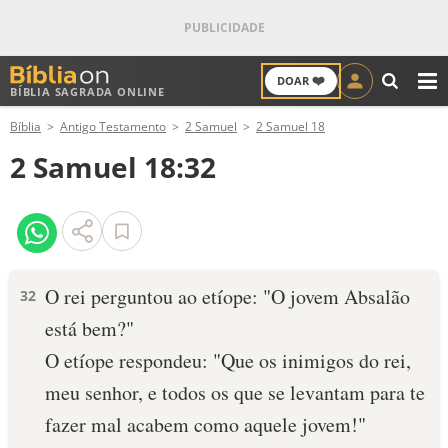
❤️
DOAR
BÍBLIA SAGRADA ONLINE
M
Bíblia
Antigo Testamento
2 Samuel
2 Samuel 18
ANTIGO TESTAMENTO
2 Samuel 18:32
NOVO TESTAMENTO
VERSÍCULOS
VERSÍCULO DO DIA
O rei perguntou ao etíope: "O jovem Absalão
32
está bem?"
PALAVRA DO DIA
O etíope respondeu: "Que os inimigos do rei,
SALMO DO DIA
meu senhor, e todos os que se levantam para te
fazer mal acabem como aquele jo­vem!"
DEVOCIONAL DIÁRIO