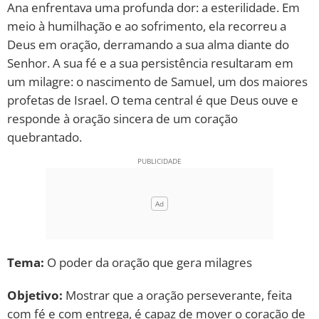
Ana enfrentava uma profunda dor: a esterilidade. Em
meio à humilhação e ao sofrimento, ela recorreu a
10 MANDAMENTOS
Deus em oração, derramando a sua alma diante do
Senhor. A sua fé e a sua persistência resultaram em
ESTUDOS BÍBLICOS
um milagre: o nascimento de Samuel, um dos maiores
profetas de Israel. O tema central é que Deus ouve e
ESBOÇOS DE PREGAÇÃO
responde à oração sincera de um coração
TEMAS
quebrantado.
PERGUNTE À BÍBLIA
IA
TERMO BÍBLICO
JOGOS
QUEM SOMOS
Tema:
O poder da oração que gera milagres
LOJA BÍBLIAON
Objetivo:
Mostrar que a oração perseverante, feita
com fé e com entrega, é capaz de mover o coração de