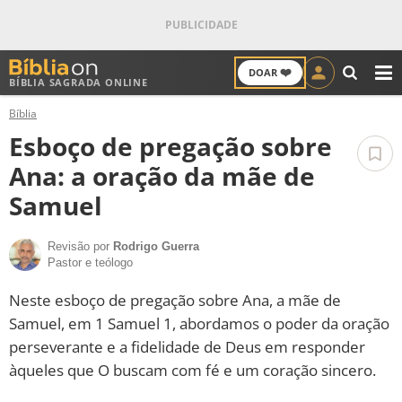
❤️
DOAR
BÍBLIA SAGRADA ONLINE
M
Bíblia
ANTIGO TESTAMENTO
Esboço de pregação sobre
NOVO TESTAMENTO
Ana: a oração da mãe de
Samuel
VERSÍCULOS
Revisão por
Rodrigo Guerra
VERSÍCULO DO DIA
Pastor e teólogo
PALAVRA DO DIA
Neste esboço de pregação sobre Ana, a mãe de
Samuel, em 1 Samuel 1, abordamos o poder da oração
SALMO DO DIA
perseverante e a fidelidade de Deus em responder
àqueles que O buscam com fé e um coração sincero.
DEVOCIONAL DIÁRIO