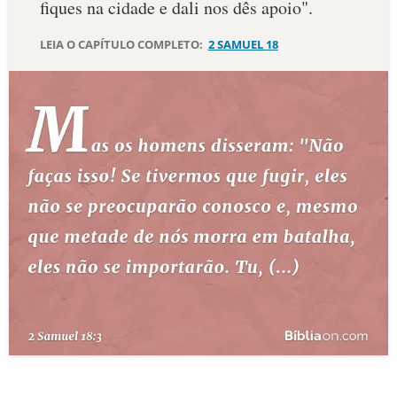
fiques na cidade e dali nos dês apoio".
10 MANDAMENTOS
LEIA O CAPÍTULO COMPLETO:
2 SAMUEL 18
ESTUDOS BÍBLICOS
ESBOÇOS DE PREGAÇÃO
TEMAS
PERGUNTE À BÍBLIA
IA
TERMO BÍBLICO
JOGOS
QUEM SOMOS
LOJA BÍBLIAON