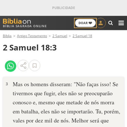
❤️
DOAR
BÍBLIA SAGRADA ONLINE
M
Bíblia
Antigo Testamento
2 Samuel
2 Samuel 18
ANTIGO TESTAMENTO
2 Samuel 18:3
NOVO TESTAMENTO
VERSÍCULOS
VERSÍCULO DO DIA
Mas os homens disseram: "Não faças isso! Se
3
tivermos que fugir, eles não se preocuparão
PALAVRA DO DIA
conosco e, mesmo que metade de nós morra
SALMO DO DIA
em batalha, eles não se importarão. Tu, porém,
vales por dez mil de nós. Melhor será que
DEVOCIONAL DIÁRIO