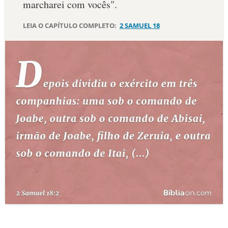
marcharei com vocês".
10 MANDAMENTOS
LEIA O CAPÍTULO COMPLETO:
2 SAMUEL 18
ESTUDOS BÍBLICOS
ESBOÇOS DE PREGAÇÃO
TEMAS
PERGUNTE À BÍBLIA
IA
TERMO BÍBLICO
JOGOS
QUEM SOMOS
LOJA BÍBLIAON