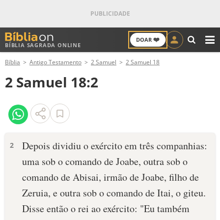
❤️
DOAR
BÍBLIA SAGRADA ONLINE
M
Bíblia
Antigo Testamento
2 Samuel
2 Samuel 18
ANTIGO TESTAMENTO
2 Samuel 18:2
NOVO TESTAMENTO
VERSÍCULOS
VERSÍCULO DO DIA
Depois dividiu o exér­cito em três com­panhias:
2
uma sob o comando de Joabe, outra sob o
PALAVRA DO DIA
comando de Abisai, irmão de Joabe, filho de
SALMO DO DIA
Zeruia, e outra sob o comando de Itai, o giteu.
Disse então o rei ao exército: "Eu também
DEVOCIONAL DIÁRIO