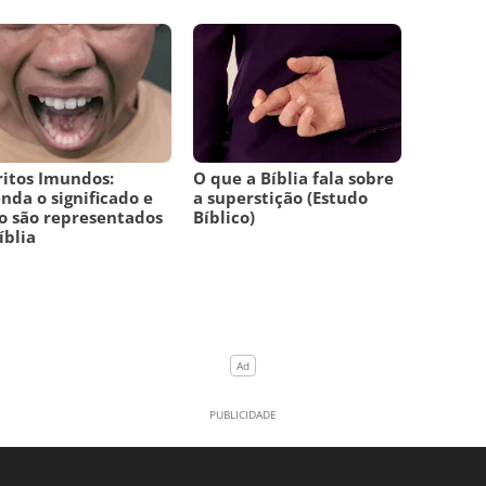
ritos Imundos:
O que a Bíblia fala sobre
nda o significado e
a superstição (Estudo
 são representados
Bíblico)
íblia