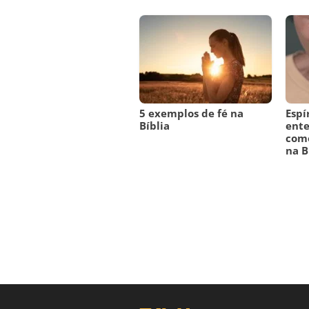
5 exemplos de fé na
Espí
Bíblia
ente
como
na B