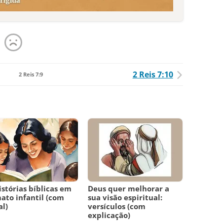
2 Reis 7:10
2 Reis 7:9
istórias bíblicas em
Deus quer melhorar a
ato infantil (com
sua visão espiritual:
l)
versículos (com
explicação)