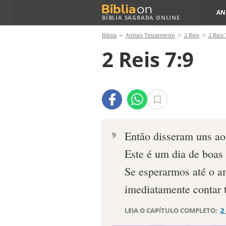
AN
BÍBLIA SAGRADA ONLINE
Bíblia
Antigo Testamento
2 Reis
2 Reis 
2 Reis 7:9
Então disseram uns ao
9
Este é um dia de boas 
Se esperarmos até o a
imediatamente contar t
LEIA O CAPÍTULO COMPLETO:
2