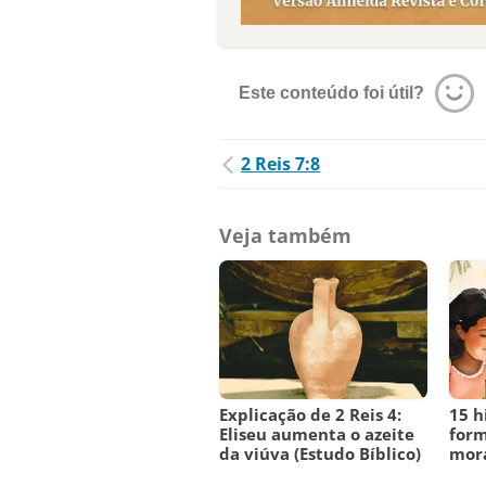
Este conteúdo foi útil?
2 Reis 7:8
Veja também
Explicação de 2 Reis 4:
15 h
Eliseu aumenta o azeite
form
da viúva (Estudo Bíblico)
mora