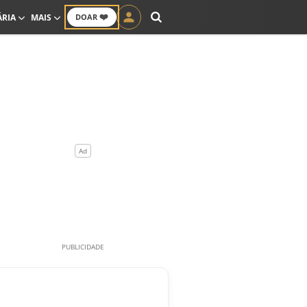
❤️
ÁRIA
MAIS
DOAR