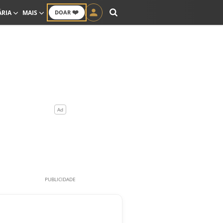
❤️
ÁRIA
MAIS
DOAR