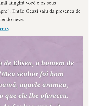
amã atingirá você e os seus
pre". Então Geazi saiu da presença de
ecendo neve.
 REIS 5