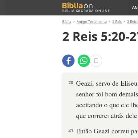
AN
BÍBLIA SAGRADA ONLINE
Bíblia
Antigo Testamento
2 Reis
2 Reis 
2 Reis 5:20-2
Geazi, servo de Elis
20
senhor foi bom demai
aceitando o que ele l
que correrei atrás del
Então Geazi correu pa
21