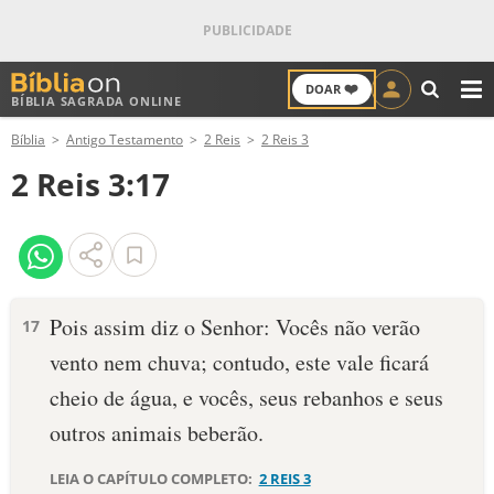
❤️
DOAR
BÍBLIA SAGRADA ONLINE
M
Bíblia
Antigo Testamento
2 Reis
2 Reis 3
ANTIGO TESTAMENTO
2 Reis 3:17
NOVO TESTAMENTO
VERSÍCULOS
VERSÍCULO DO DIA
Pois assim diz o Senhor: Vocês não verão
17
vento nem chuva; contudo, este vale ficará
PALAVRA DO DIA
cheio de água, e vocês, seus rebanhos e seus
SALMO DO DIA
outros animais beberão.
DEVOCIONAL DIÁRIO
LEIA O CAPÍTULO COMPLETO:
2 REIS 3