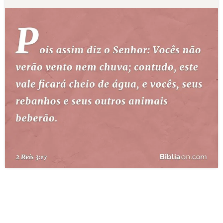
10 MANDAMENTOS
ESTUDOS BÍBLICOS
ESBOÇOS DE PREGAÇÃO
TEMAS
PERGUNTE À BÍBLIA
IA
TERMO BÍBLICO
JOGOS
QUEM SOMOS
LOJA BÍBLIAON